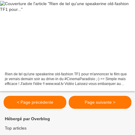
Rien de tel qu'une speakerine old-fashion TF1 pour m'annoncer le film que
je verrais demain soir au drive-in du #CinemaParadisio ;-) >> Simple mais
efficace ! J'adore l'idée !! www.wat.tv Vidéo Laissez-vous embarquer au
Cinéma Paradiso ! 8 - Si vous aussi...
< Page précédente
Page suivante >
Hébergé par Overblog
Top articles