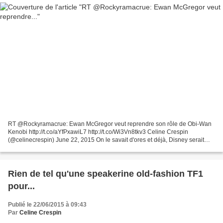
RT @Rockyramacrue: Ewan McGregor veut reprendre son rôle de Obi-Wan
Kenobi http://t.co/aYfPxawiL7 http://t.co/Wi3Vn8tkv3 Celine Crespin
(@celinecrespin) June 22, 2015 On le savait d'ores et déjà, Disney serait
plutôt intéressé à l'idée d'offrir à Obi-Wan...
Rien de tel qu'une speakerine old-fashion TF1
pour...
Publié le 22/06/2015 à 09:43
Par
Celine Crespin