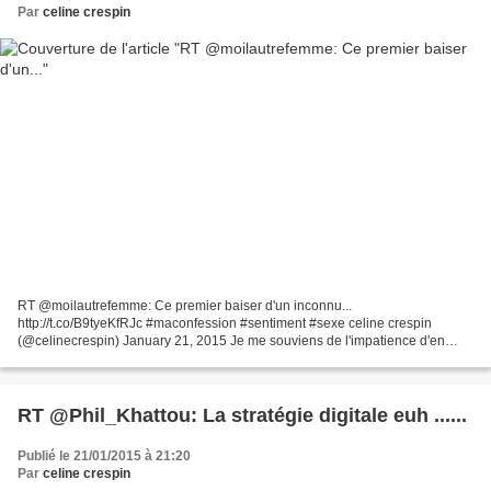
Par
celine crespin
RT @moilautrefemme: Ce premier baiser d'un inconnu...
http://t.co/B9tyeKfRJc #maconfession #sentiment #sexe celine crespin
(@celinecrespin) January 21, 2015 Je me souviens de l'impatience d'en
rencontrer certains, ces bulles dans le ventre, cette chaleur...
RT @Phil_Khattou: La stratégie digitale euh ......
Publié le 21/01/2015 à 21:20
Par
celine crespin