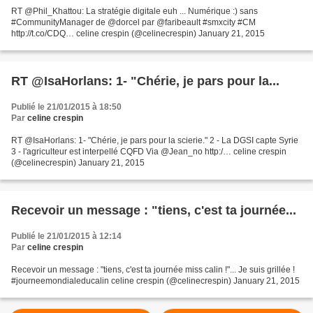
RT @Phil_Khattou: La stratégie digitale euh ... Numérique :) sans
#CommunityManager de @dorcel par @faribeault #smxcity #CM
http://t.co/CDQ… celine crespin (@celinecrespin) January 21, 2015
RT @IsaHorlans: 1- "Chérie, je pars pour la...
Publié le 21/01/2015 à 18:50
Par
celine crespin
RT @IsaHorlans: 1- "Chérie, je pars pour la scierie." 2 - La DGSI capte Syrie
3 - l'agriculteur est interpellé CQFD Via @Jean_no http:/… celine crespin
(@celinecrespin) January 21, 2015
Recevoir un message : "tiens, c'est ta journée...
Publié le 21/01/2015 à 12:14
Par
celine crespin
Recevoir un message : "tiens, c'est ta journée miss calin !"... Je suis grillée !
#journeemondialeducalin celine crespin (@celinecrespin) January 21, 2015