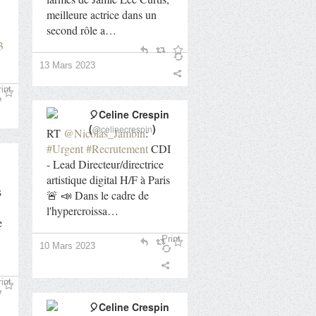
meilleure actrice dans un
second rôle a…
3
13 Mars 2023
int
🎈Celine Crespin
(
)
@celinecrespin
RT
@Nicolas_Jambin
:
#Urgent
#Recrutement
CDI
- Lead Directeur/directrice
artistique digital H/F à Paris
s
🚨 📣 Dans le cadre de
l'hypercroissa…
e
Print
10 Mars 2023
int
🎈Celine Crespin