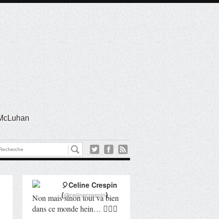
l McLuhan
🎈Celine Crespin
(
)
@celinecrespin
Non mais sinon tout va bien
dans ce monde hein… 🤦🏻‍♀️