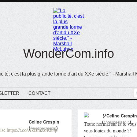
WonderCom.info
icité, c'est la plus grande forme d'art du XXe siècle." - Marshal
SLETTER
CONTACT
🎈Celine Crespin
Celine Crespin
(
)
@celinecrespin
Trafic normal sur la 8, vous
(
)
@celinecrespin
ise
https://t.co/AkBmZoKk4p
vous foutez du monde ?!