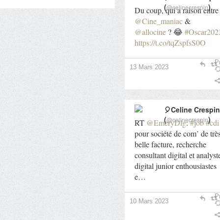
(
)
@celinecrespin
Du coup, qui a raison entre
@Cine_maniac
&
@allocine
? 😂
#Oscar202
https://t.co/tqZspfsS0O
Pr
13 Mars 2023
🎈Celine Crespin
(
)
@celinecrespin
RT
@EmeryDlg
:
#job
#cdi
pour société de com’ de trè
belle facture, recherche
consultant digital et analyst
digital junior enthousiastes
e…
Pr
10 Mars 2023