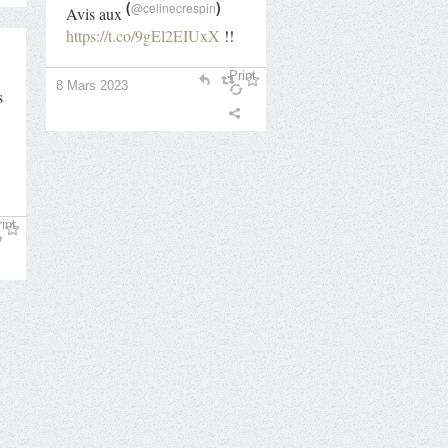
(
)
@celinecrespin
Avis aux
https://t.co/9gEl2EIUxX
!!
Print
8 Mars 2023
s
int