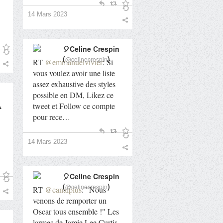
14 Mars 2023
🎈Celine Crespin
(
)
@celinecrespin
RT
@emmanuelvivier
: Si
vous voulez avoir une liste
assez exhaustive des styles
possible en DM, Likez ce
A
tweet et Follow ce compte
pour rece…
14 Mars 2023
🎈Celine Crespin
(
)
@celinecrespin
RT
@canalplus
: "Nous
venons de remporter un
Oscar tous ensemble !" Les
larmes de Jamie Lee Curtis,