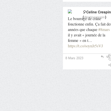
🎈Celine Crespin
(
)
@celinecrespin
Le bourrage de crâne
fonctionne enfin. Ça fait de
années que chaque
#8mars
il y avait « journée de la
femme » en t…
https://t.co/soynJr5sVJ
Pr
8 Mars 2023