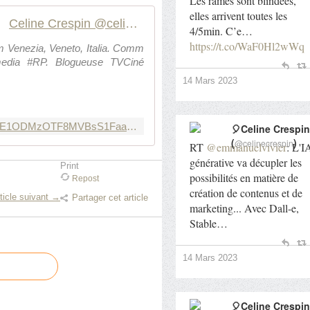
Les rames sont blindées,
elles arrivent toutes les
Celine Crespin @celinecrespin
4/5min. C’e…
https://t.co/WaF0Hl2wWq
m Venezia, Veneto, Italia. Comm
lmedia #RP. Blogueuse TVCiné
14 Mars 2023
https://www.periscope.tv/w/a4LcATE1ODMzOTF8MVBsS1Faam96UU1HRQFhdDKEe43WXbX3my6Wotc7zXT6bcq5KzV2nMVLhfkt
🎈Celine Crespin
(
)
@celinecrespin
RT
@emmanuelvivier
: L'I
générative va décupler les
Print
possibilités en matière de
Repost
création de contenus et de
ticle suivant →
Partager cet article
marketing... Avec Dall-e,
Stable…
14 Mars 2023
🎈Celine Crespin