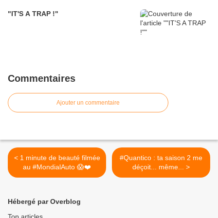
"IT'S A TRAP !"
Commentaires
Ajouter un commentaire
< 1 minute de beauté filmée
#Quantico : ta saison 2 me
au #MondialAuto 😱❤️
déçoit... même... >
Hébergé par Overblog
Top articles