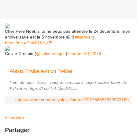
Cher Père Noël, si tu ne peux pas attendre le 24 décembre, mon
anniversaire est le 5 novembre 😬 !!
#starwars
https://t.co/CnWr1KHyJ5
Celine Crespin (
@celinecrespin
)
October 30, 2016
Alexis Thobellem on Twitter
Fan de Star Wars, voici le luminaire façon sabre laser de
Kylo Ren https://t.co/TeEQpqSXUU
https://twitter.com/easyalexis/status/792786657690972160
#starwars
Partager