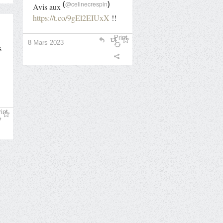
(
)
@celinecrespin
Avis aux
https://t.co/9gEl2EIUxX
!!
Print
8 Mars 2023
s
int