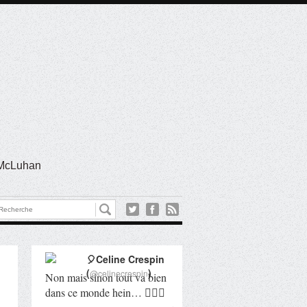
l McLuhan
🎈Celine Crespin
(
)
@celinecrespin
Non mais sinon tout va bien
dans ce monde hein… 🤦🏻‍♀️