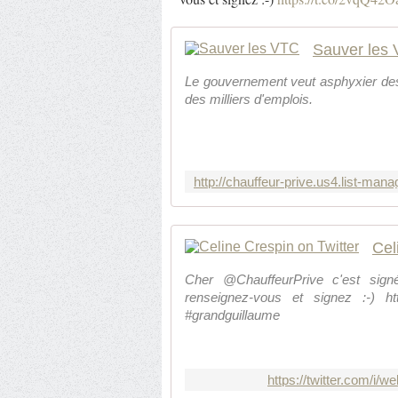
Sauver les
Le gouvernement veut asphyxier des 
des milliers d'emplois.
Cel
Cher @ChauffeurPrive c'est sign
renseignez-vous et signez :-) htt
#grandguillaume
https://twitter.com/i