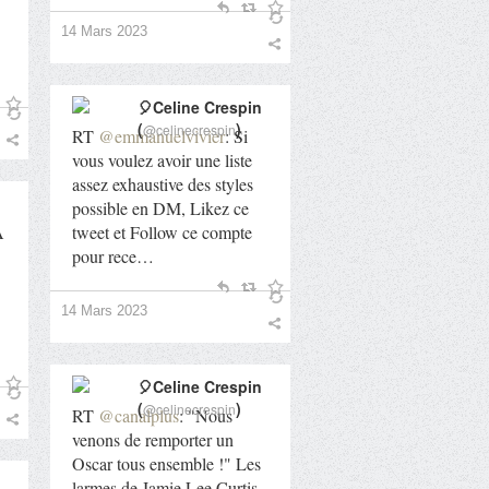
14 Mars 2023
🎈Celine Crespin
(
)
@celinecrespin
RT
@emmanuelvivier
: Si
vous voulez avoir une liste
assez exhaustive des styles
possible en DM, Likez ce
A
tweet et Follow ce compte
pour rece…
14 Mars 2023
🎈Celine Crespin
(
)
@celinecrespin
RT
@canalplus
: "Nous
venons de remporter un
Oscar tous ensemble !" Les
larmes de Jamie Lee Curtis,