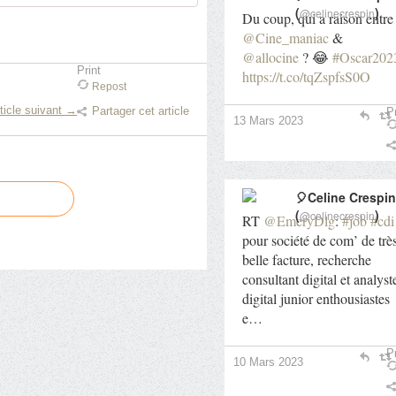
(
)
@celinecrespin
Du coup, qui a raison entre
@Cine_maniac
&
@allocine
? 😂
#Oscar202
Print
https://t.co/tqZspfsS0O
Repost
ticle suivant →
Partager cet article
Pr
13 Mars 2023
🎈Celine Crespin
(
)
@celinecrespin
RT
@EmeryDlg
:
#job
#cdi
pour société de com’ de trè
belle facture, recherche
consultant digital et analyst
digital junior enthousiastes
e…
Pr
10 Mars 2023