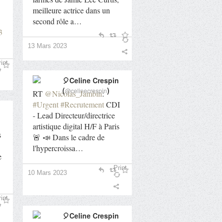
meilleure actrice dans un
second rôle a…
3
13 Mars 2023
int
🎈Celine Crespin
(
)
@celinecrespin
RT
@Nicolas_Jambin
:
#Urgent
#Recrutement
CDI
- Lead Directeur/directrice
artistique digital H/F à Paris
s
🚨 📣 Dans le cadre de
l'hypercroissa…
e
Print
10 Mars 2023
int
🎈Celine Crespin