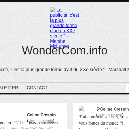
WonderCom.info
icité, c'est la plus grande forme d'art du XXe siècle." - Marshal
SLETTER
CONTACT
🎈Celine Crespin
Celine Crespin
(
)
@celinecrespin
Trafic normal sur la 8, vous
(
)
@celinecrespin
hers pro
#VTC
: lisez, renseignez-
vous foutez du monde ?!
aI8
…
https://t.co/j9rLPqyw0I