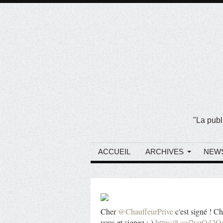
"La publ
ACCUEIL
ARCHIVES
NEW
Cher
@ChauffeurPrive
c'est signé ! C
vous et signez :-)
https://t.co/2vqQ42O