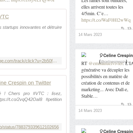
Les rames sont blindées,
elles arrivent toutes les
4/5min. C’e…
 VTC
https://t.co/WaF0Hl2wWq
startups innovantes et détruire
14 Mars 2023
🎈Celine Crespin
http://chauffeur-prive.us4.list-manage.com/track/click?u=2b50f66ca54ac9e59a01934b0&id=9755a4326a&e=49f28d58b5
(
)
@celinecrespin
RT
@emmanuelvivier
: L'I
générative va décupler les
possibilités en matière de
création de contenus et de
ine Crespin on Twitter
marketing... Avec Dall-e,
é ! Chers pro #VTC : lisez,
Stable…
ps://t.co/2vqQ42OaI8 #petition
14 Mars 2023
/web/status/788379339612102656
🎈Celine Crespin