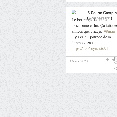
🎈Celine Crespin
(
)
@celinecrespin
Le bourrage de crâne
fonctionne enfin. Ça fait de
années que chaque
#8mars
il y avait « journée de la
femme » en t…
https://t.co/soynJr5sVJ
Pr
8 Mars 2023