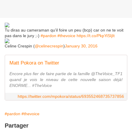
Tu diras au cameraman qu'il foire un peu (bcp) car on ne te voit
pas dans le jury ;-)
#pardon
#thevoice
https://t.co/PkpYiSIjIt
Celine Crespin (
@celinecrespin
)
January 30, 2016
Matt Pokora on Twitter
Encore plus fier de faire partie de la famille @TheVoice_TF1
quand je vois le niveau de cette nouvelle saison déjà!
ENORME... #TheVoice
https://twitter.com/mpokora/status/693552468735737856
#pardon
#thevoice
Partager