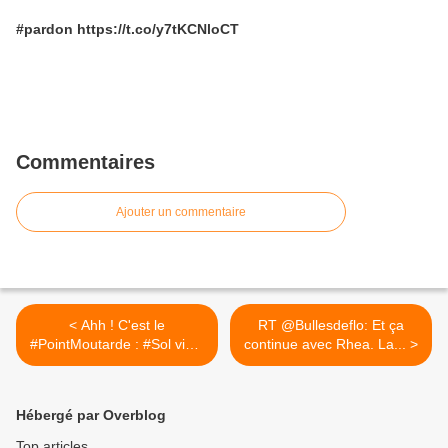
#pardon https://t.co/y7tKCNloCT
Commentaires
Ajouter un commentaire
< Ahh ! C'est le
RT @Bullesdeflo: Et ça
#PointMoutarde : #Sol vient
continue avec Rhea. La... >
de...
Hébergé par Overblog
Top articles