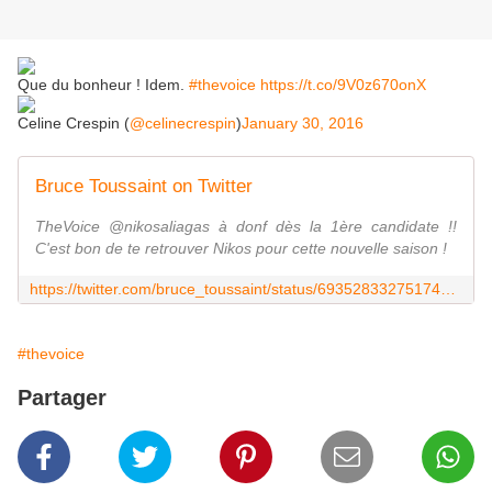
Que du bonheur ! Idem.
#thevoice
https://t.co/9V0z670onX
Celine Crespin (
@celinecrespin
)
January 30, 2016
Bruce Toussaint on Twitter
TheVoice @nikosaliagas à donf dès la 1ère candidate !!
C'est bon de te retrouver Nikos pour cette nouvelle saison !
https://twitter.com/bruce_toussaint/status/693528332751740929
#thevoice
Partager