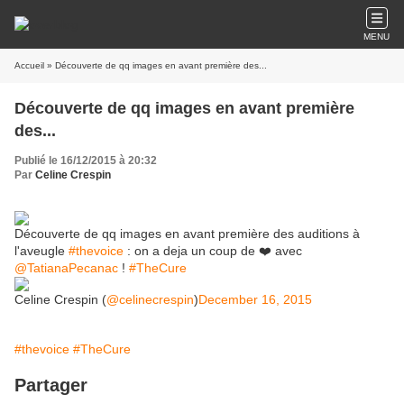
MENU
Accueil
» Découverte de qq images en avant première des...
Découverte de qq images en avant première
des...
Publié le 16/12/2015 à 20:32
Par
Celine Crespin
Découverte de qq images en avant première des auditions à
l'aveugle
#thevoice
: on a deja un coup de ❤️ avec
@TatianaPecanac
!
#TheCure
Celine Crespin (
@celinecrespin
)
December 16, 2015
#thevoice
#TheCure
Partager