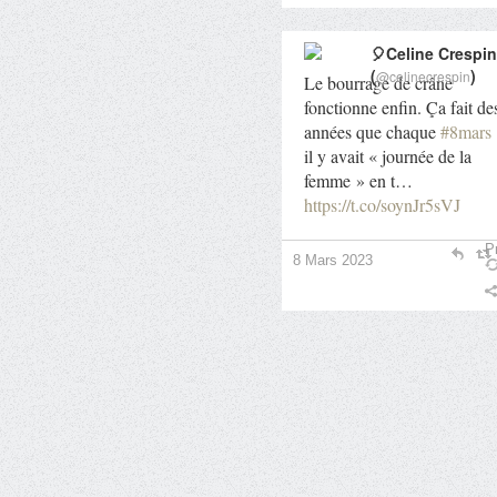
🎈Celine Crespin
(
)
@celinecrespin
Le bourrage de crâne
fonctionne enfin. Ça fait de
années que chaque
#8mars
il y avait « journée de la
femme » en t…
https://t.co/soynJr5sVJ
Pr
8 Mars 2023