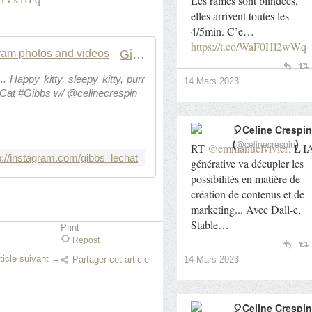
Les rames sont blindées,
elles arrivent toutes les
4/5min. C’e…
https://t.co/WaF0Hl2wWq
Gibbs (@gibbs_lechat) * Instagram photos and videos
r... Happy kitty, sleepy kitty, purr
14 Mars 2023
kCat #Gibbs w/ @celinecrespin
🎈Celine Crespin
(
)
@celinecrespin
RT
@emmanuelvivier
: L'I
p://instagram.com/gibbs_lechat
générative va décupler les
possibilités en matière de
création de contenus et de
marketing... Avec Dall-e,
Stable…
Print
Repost
ticle suivant →
14 Mars 2023
Partager cet article
🎈Celine Crespin