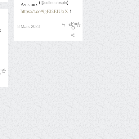
(
)
@celinecrespin
Avis aux
https://t.co/9gEl2EIUxX
!!
Print
8 Mars 2023
s
int