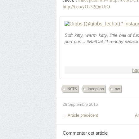
http://t.co/yOs32QnUiO
Soft kitty, warm kitty, little ball of fu
purr purr... #BatCat #Frenchy #Blac
htt
NCIS
inception
nw
26 Septembre 2015
← Article précédent
Ar
Commenter cet article