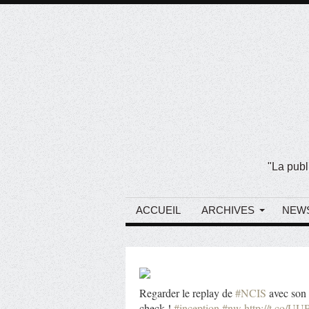
"La publ
ACCUEIL
ARCHIVES
NEW
Regarder le replay de
#NCIS
avec son 
check !
#inception
#nw
http://t.co/U