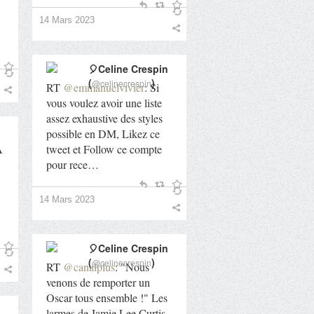
14 Mars 2023
🎈Celine Crespin
(
)
@celinecrespin
RT
@emmanuelvivier
: Si
vous voulez avoir une liste
assez exhaustive des styles
possible en DM, Likez ce
A
tweet et Follow ce compte
pour rece…
14 Mars 2023
🎈Celine Crespin
(
)
@celinecrespin
RT
@canalplus
: "Nous
venons de remporter un
Oscar tous ensemble !" Les
larmes de Jamie Lee Curtis,