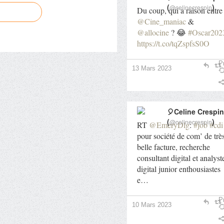
(
)
@celinecrespin
Du coup, qui a raison entre
@Cine_maniac
&
@allocine
? 😂
#Oscar202
https://t.co/tqZspfsS0O
Pr
13 Mars 2023
🎈Celine Crespin
(
)
@celinecrespin
RT
@EmeryDlg
:
#job
#cdi
pour société de com’ de trè
belle facture, recherche
consultant digital et analyst
digital junior enthousiastes
e…
Pr
10 Mars 2023