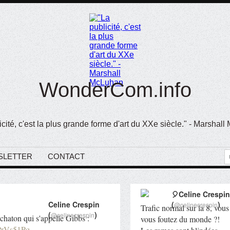
WonderCom.info
icité, c'est la plus grande forme d'art du XXe siècle." - Marshal
SLETTER
CONTACT
🎈Celine Crespin
Celine Crespin
(
)
@celinecrespin
Trafic normal sur la 8, vous
(
)
@celinecrespin
chaton qui s'appelle Gibbs :
vous foutez du monde ?!
UPrVs51Pq