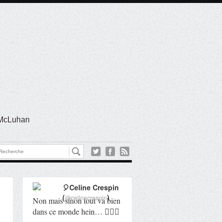
l McLuhan
🎈Celine Crespin
(
)
@celinecrespin
Non mais sinon tout va bien
dans ce monde hein… 🤦🏻‍♀️