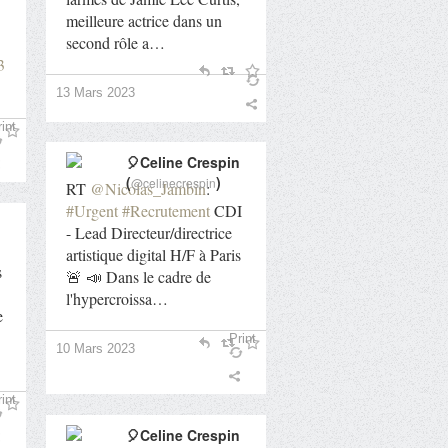
meilleure actrice dans un
second rôle a…
3
13 Mars 2023
int
🎈Celine Crespin
(
)
@celinecrespin
RT
@Nicolas_Jambin
:
#Urgent
#Recrutement
CDI
- Lead Directeur/directrice
artistique digital H/F à Paris
s
🚨 📣 Dans le cadre de
l'hypercroissa…
e
Print
10 Mars 2023
int
🎈Celine Crespin