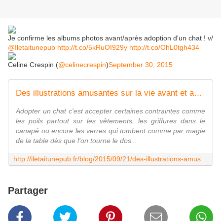
Je confirme les albums photos avant/après adoption d'un chat ! v/
@Iletaitunepub
http://t.co/5kRuOI929y
http://t.co/OhL0tgh434
Celine Crespin (
@celinecrespin
)
September 30, 2015
Des illustrations amusantes sur la vie avant et après avoir adopté un chat
Adopter un chat c'est accepter certaines contraintes comme
les poils partout sur les vêtements, les griffures dans le
canapé ou encore les verres qui tombent comme par magie
de la table dès que l'on tourne le dos...
http://iletaitunepub.fr/blog/2015/09/21/des-illustrations-amusantes-sur-la-vie-avant-et-apres-avoir-adopte-un-chat/8/
Partager