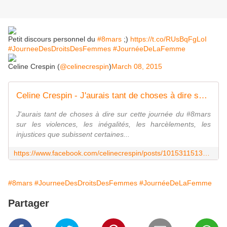
Petit discours personnel du
#8mars
;)
https://t.co/RUsBqFgLoI
#JourneeDesDroitsDesFemmes
#JournéeDeLaFemme
Celine Crespin (
@celinecrespin
)
March 08, 2015
Celine Crespin - J'aurais tant de choses à dire sur cette... | Facebook
J'aurais tant de choses à dire sur cette journée du #8mars
sur les violences, les inégalités, les harcèlements, les
injustices que subissent certaines...
https://www.facebook.com/celinecrespin/posts/10153115132066031
#8mars
#JourneeDesDroitsDesFemmes
#JournéeDeLaFemme
Partager