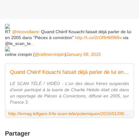
RT
@nicovollaire
: Quand Chérif Kouachi faisait déjà parler de lui
en 2005 dans "Pièces à conviction"
http://t.co/2rORHM966s
via
@le_scan_te
…
celine crespin (
@celinecrespin
)
January 08, 2015
Quand Chérif Kouachi faisait déjà parler de lui en 2005
LE SCAN TÉLÉ / VIDÉO - L'un des deux frères suspectés
d'avoir participé à la tuerie de Charlie Hebdo était cité dans
un reportage de Pièces à Convictions, diffusé en 2005, sur
France 3.
http://tvmag.lefigaro.fr/le-scan-tele/polemiques/2015/01/08/28003-20150108ARTFIG00086-quand-cherif-kouachi-faisait-deja-parler-de-lui-en-2005.php
Partager