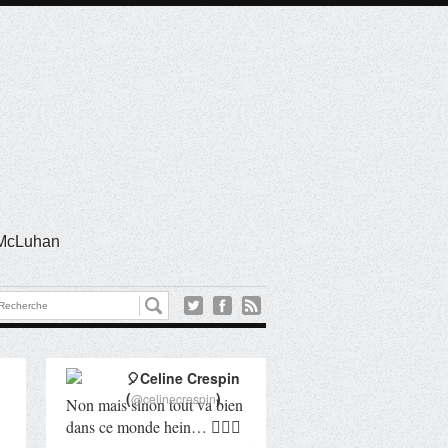
l McLuhan
🎈Celine Crespin
(
)
@celinecrespin
Non mais sinon tout va bien
dans ce monde hein… 🤦🏻‍♀️