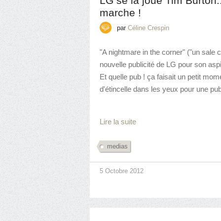
LG se la joue Tim Burton..
marche !
par
Céline Crespin
"A nightmare in the corner" ("un sale
nouvelle publicité de LG pour son asp
Et quelle pub ! ça faisait un petit mo
d'étincelle dans les yeux pour une publi
Lire la suite
medias
5 Octobre 2012