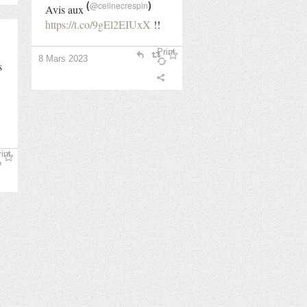
(
)
@celinecrespin
Avis aux
https://t.co/9gEl2EIUxX
!!
Print
8 Mars 2023
s
int