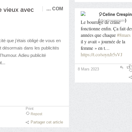
e vieux avec
…
COM
🎈Celine Crespin
(
)
@celinecrespin
Le bourrage de crâne
fonctionne enfin. Ça fait de
années que chaque
#8mars
cité que j'étais obligé de vous en
il y avait « journée de la
femme » en t…
nt désormais dans les publicités
https://t.co/soynJr5sVJ
t l'humour. Adieu publicité
...
Pr
8 Mars 2023
Print
Repost
Partager cet article