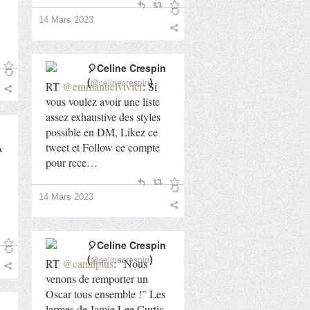
14 Mars 2023
🎈Celine Crespin
(
)
@celinecrespin
RT
@emmanuelvivier
: Si
vous voulez avoir une liste
assez exhaustive des styles
possible en DM, Likez ce
A
tweet et Follow ce compte
pour rece…
14 Mars 2023
🎈Celine Crespin
(
)
@celinecrespin
RT
@canalplus
: "Nous
venons de remporter un
Oscar tous ensemble !" Les
larmes de Jamie Lee Curtis,