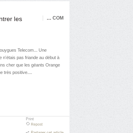
trer les
…
COM
 Bouygues Telecom... Une
e n'étais pas friande au début à
ins cher que les géants Orange
 très positive....
Print
Repost
Partager cet article