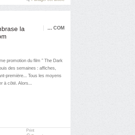
brase la
…
COM
om
rme promotion du film " The Dark
uis des semaines : affiches,
ant-première... Tous les moyens
 à côté. Alors...
Print