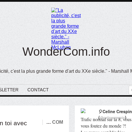
WonderCom.info
icité, c'est la plus grande forme d'art du XXe siècle." - Marshal
SLETTER
CONTACT
🎈Celine Crespin
(
)
@celinecrespin
Trafic normal sur la 8, vous
n toi avec
…
COM
vous foutez du monde ?!