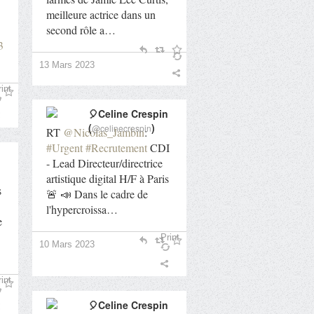
meilleure actrice dans un
second rôle a…
3
13 Mars 2023
int
🎈Celine Crespin
(
)
@celinecrespin
RT
@Nicolas_Jambin
:
#Urgent
#Recrutement
CDI
- Lead Directeur/directrice
artistique digital H/F à Paris
s
🚨 📣 Dans le cadre de
l'hypercroissa…
e
Print
10 Mars 2023
int
🎈Celine Crespin