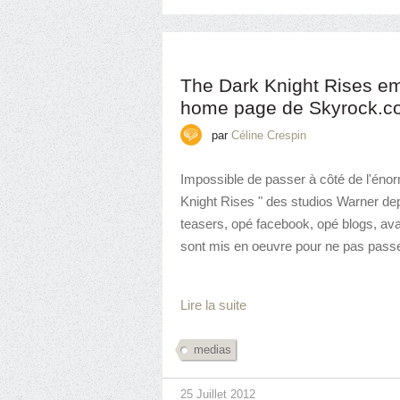
The Dark Knight Rises em
home page de Skyrock.c
par
Céline Crespin
Impossible de passer à côté de l'éno
Knight Rises " des studios Warner dep
teasers, opé facebook, opé blogs, av
sont mis en oeuvre pour ne pas passer
Lire la suite
medias
25 Juillet 2012