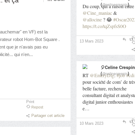
. et ça
(
)
@celinecrespin
Du coup, qui a raison entre
@Cine_maniac
&
@allocine
? 😂
#Oscar202
https://t.co/tqZspfsS0O
 cauchemar" en VF) est la
Pr
irateur robot Hom-Bot Square .
13 Mars 2023
ment que je n'avais pas eu
cité... qui n'en...
🎈Celine Crespin
(
)
@celinecrespin
RT
@EmeryDlg
:
#job
#cdi
pour société de com’ de trè
belle facture, recherche
consultant digital et analyst
digital junior enthousiastes
Print
e…
Repost
Partager cet article
Pr
10 Mars 2023