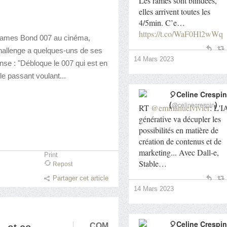
Les rames sont blindées,
elles arrivent toutes les
4/5min. C’e…
https://t.co/WaF0Hl2wWq
n James Bond 007 au cinéma,
challenge a quelques-uns de ses
14 Mars 2023
e : "Débloque le 007 qui est en
le passant voulant...
🎈Celine Crespin
(
)
@celinecrespin
RT
@emmanuelvivier
: L'I
générative va décupler les
possibilités en matière de
création de contenus et de
marketing... Avec Dall-e,
Print
Stable…
Repost
Partager cet article
14 Mars 2023
🎈Celine Crespin
…
COM