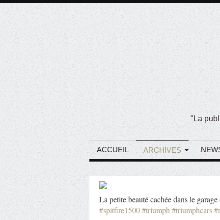
"La publ
ACCUEIL
NEW
ARCHIVES
La petite beauté cachée dans le garage 
#spitfire1500
#triumph
#triumphcars
#