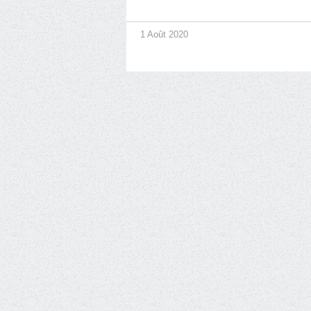
1 Août 2020
<
<
<
1
0
1
1