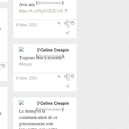
(
)
@celinecrespin
Avis aux
https://t.co/9gEl2EIUxX
!!
Print
8 Mars 2023
s
🎈Celine Crespin
(
)
@celinecrespin
Toujours bon à ressortir !
#8mars
int
Print
8 Mars 2023
🎈Celine Crespin
(
)
@celinecrespin
Le timing et la
i
communication de ce
gouvernement sont