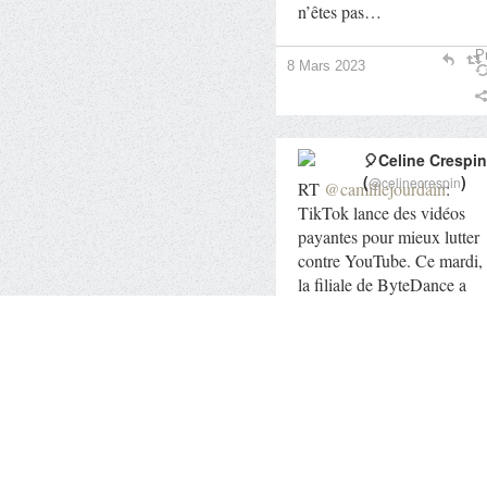
n’êtes pas…
Pr
8 Mars 2023
🎈Celine Crespin
(
)
@celinecrespin
RT
@camillejourdain
:
TikTok lance des vidéos
payantes pour mieux lutter
contre YouTube. Ce mardi,
la filiale de ByteDance a
dévoilé une nou…
Pr
7 Mars 2023