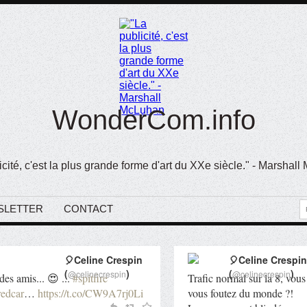
WonderCom.info
icité, c'est la plus grande forme d'art du XXe siècle." - Marshal
SLETTER
CONTACT
🎈Celine Crespin
🎈Celine Crespin
(
)
(
)
@celinecrespin
@celinecrespin
des amis... 😍 ...
#spitfire
Trafic normal sur la 8, vous
redcar
…
https://t.co/CW9A7rj0Li
vous foutez du monde ?!