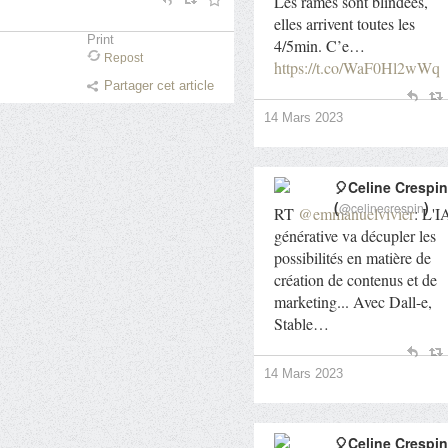
Les rames sont blindées,
elles arrivent toutes les
Print
4/5min. C’e…
Repost
https://t.co/WaF0Hl2wWq
Partager cet article
14 Mars 2023
🎈Celine Crespin
(
)
@celinecrespin
RT
@emmanuelvivier
: L'I
générative va décupler les
possibilités en matière de
création de contenus et de
marketing... Avec Dall-e,
Stable…
14 Mars 2023
🎈Celine Crespin