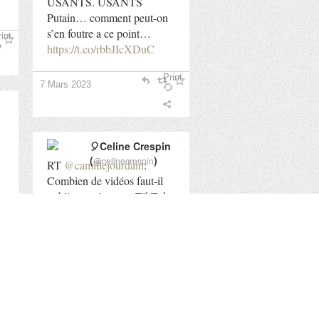
USANTS. USANTS
Putain… comment peut-on
s’en foutre a ce point…
int
https://t.co/rbbJIcXDuC
Print
7 Mars 2023
🎈Celine Crespin
(
)
@celinecrespin
RT
@camillejourdain
:
Combien de vidéos faut-il
publier par jour sur TikTok
? Quelle doit être la durée
d’une vidéo pour engager ?
int
Faut-il…
Print
7 Mars 2023