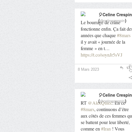
🎈Celine Crespin
(
)
@celinecrespin
Le bourrage de crâne
fonctionne enfin. Ça fait de
années que chaque
#8mars
il y avait « journée de la
femme » en t…
https://t.co/soynJr5sVJ
Pr
8 Mars 2023
🎈Celine Crespin
(
)
@celinecrespin
RT
@AlexQuiec
: En ce
#8mars
, continuons d’être
aux côtés de ces femmes qu
se battent pour leur liberté,
comme en
#Iran
! Vous