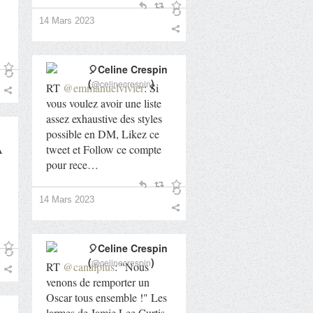
14 Mars 2023
🎈Celine Crespin
(
)
@celinecrespin
RT
@emmanuelvivier
: Si
vous voulez avoir une liste
assez exhaustive des styles
possible en DM, Likez ce
A
tweet et Follow ce compte
pour rece…
14 Mars 2023
🎈Celine Crespin
(
)
@celinecrespin
RT
@canalplus
: "Nous
venons de remporter un
Oscar tous ensemble !" Les
larmes de Jamie Lee Curtis,