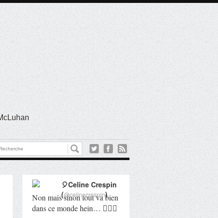
l McLuhan
🎈Celine Crespin
(
)
@celinecrespin
Non mais sinon tout va bien
dans ce monde hein… 🤦🏻‍♀️