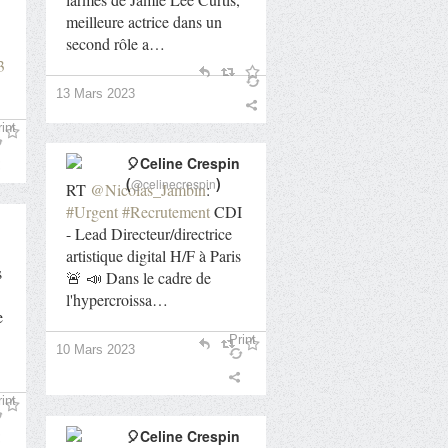
meilleure actrice dans un
second rôle a…
3
13 Mars 2023
int
🎈Celine Crespin
(
)
@celinecrespin
RT
@Nicolas_Jambin
:
#Urgent
#Recrutement
CDI
- Lead Directeur/directrice
artistique digital H/F à Paris
s
🚨 📣 Dans le cadre de
l'hypercroissa…
e
Print
10 Mars 2023
int
🎈Celine Crespin