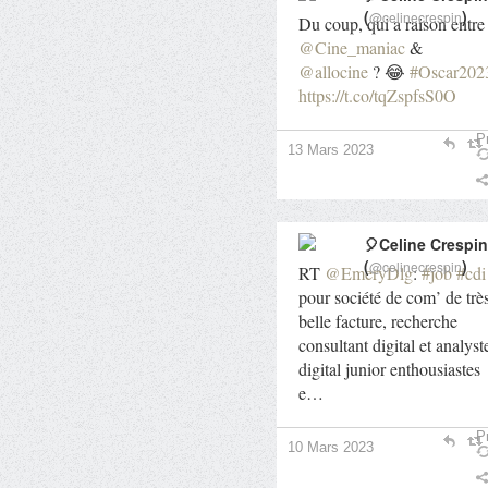
(
)
@celinecrespin
Du coup, qui a raison entre
@Cine_maniac
&
@allocine
? 😂
#Oscar202
https://t.co/tqZspfsS0O
Pr
13 Mars 2023
🎈Celine Crespin
(
)
@celinecrespin
RT
@EmeryDlg
:
#job
#cdi
pour société de com’ de trè
belle facture, recherche
consultant digital et analyst
digital junior enthousiastes
e…
Pr
10 Mars 2023