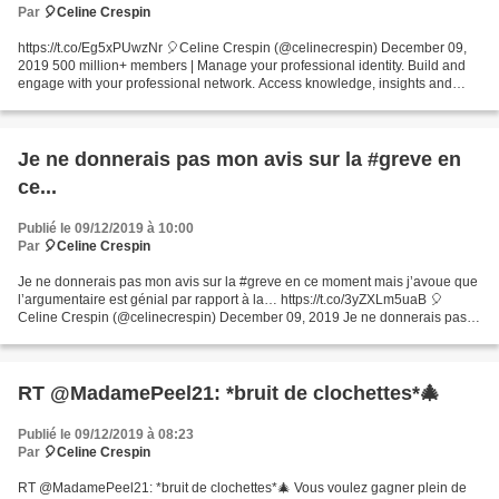
Par
🎈Celine Crespin
https://t.co/Eg5xPUwzNr 🎈Celine Crespin (@celinecrespin) December 09,
2019 500 million+ members | Manage your professional identity. Build and
engage with your professional network. Access knowledge, insights and
opportunities.
Je ne donnerais pas mon avis sur la #greve en
ce...
Publié le 09/12/2019 à 10:00
Par
🎈Celine Crespin
Je ne donnerais pas mon avis sur la #greve en ce moment mais j’avoue que
l’argumentaire est génial par rapport à la… https://t.co/3yZXLm5uaB 🎈
Celine Crespin (@celinecrespin) December 09, 2019 Je ne donnerais pas
mon avis sur la #greve en ce moment mais...
RT @MadamePeel21: *bruit de clochettes*🎄
Publié le 09/12/2019 à 08:23
Par
🎈Celine Crespin
RT @MadamePeel21: *bruit de clochettes*🎄 Vous voulez gagner plein de