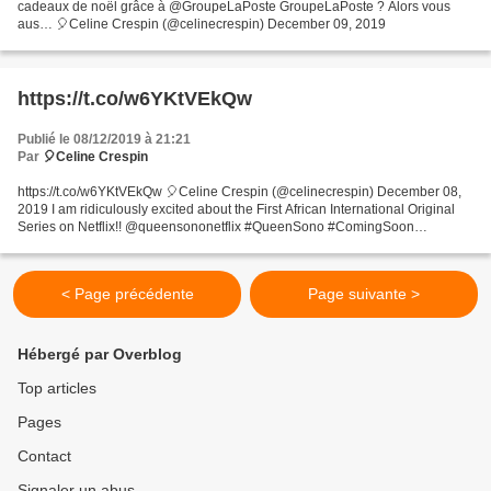
cadeaux de noël grâce à @GroupeLaPoste GroupeLaPoste ? Alors vous
aus… 🎈Celine Crespin (@celinecrespin) December 09, 2019
https://t.co/w6YKtVEkQw
Publié le 08/12/2019 à 21:21
Par
🎈Celine Crespin
https://t.co/w6YKtVEkQw 🎈Celine Crespin (@celinecrespin) December 08,
2019 I am ridiculously excited about the First African International Original
Series on Netflix!! @queensononetflix #QueenSono #ComingSoon
#StayTuned...
< Page précédente
Page suivante >
Hébergé par Overblog
Top articles
Pages
Contact
Signaler un abus