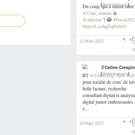
(
)
@celinecrespin
Du coup, qui a raison entre
@Cine_maniac
&
@allocine
? 😂
#Oscar202
https://t.co/tqZspfsS0O
Pr
13 Mars 2023
🎈Celine Crespin
(
)
@celinecrespin
RT
@EmeryDlg
:
#job
#cdi
pour société de com’ de trè
belle facture, recherche
consultant digital et analyst
digital junior enthousiastes
e…
Pr
10 Mars 2023