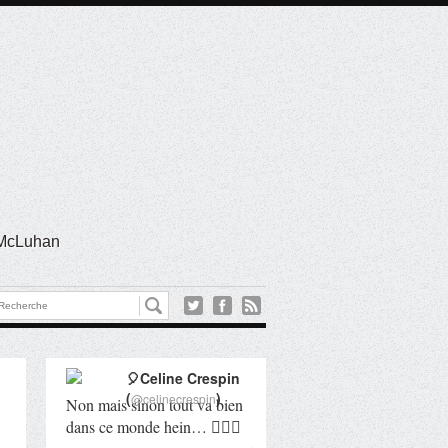
l McLuhan
🎈Celine Crespin
(
)
@celinecrespin
Non mais sinon tout va bien
dans ce monde hein… 🤦🏻‍♀️