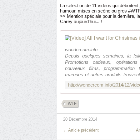
La sélection de 11 vidéos qui déboîtent, 
humour, mises en scène ou gros #WTF... 
>> Mention spéciale pour la dernière, l
Carey aujourd'hui... !
wondercom.info
Depuis quelques semaines, la foli
Promotions cadeaux, opérations
nouveaux films, programmation tv
marques et autres produits trouven
l’événement...
WTF
20 Décembre 2014
← Article précédent
Ar