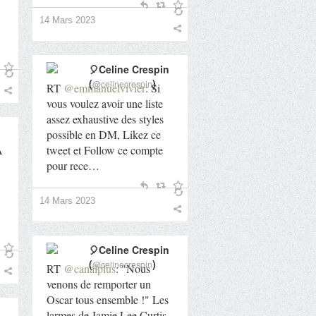
14 Mars 2023
🎈Celine Crespin
(
)
@celinecrespin
as is... buzz ! - WonderCom.info
RT
@emmanuelvivier
: Si
vous voulez avoir une liste
assez exhaustive des styles
possible en DM, Likez ce
A
tweet et Follow ce compte
pour rece…
14 Mars 2023
🎈Celine Crespin
(
)
@celinecrespin
RT
@canalplus
: "Nous
venons de remporter un
Oscar tous ensemble !" Les
larmes de Jamie Lee Curtis,