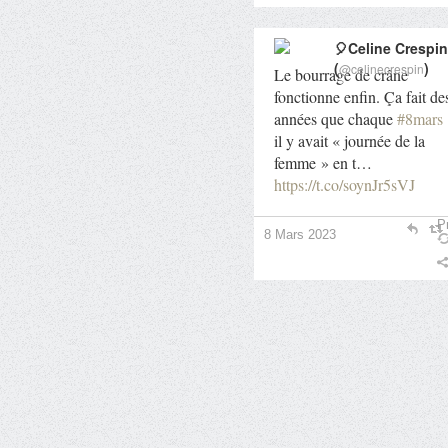
🎈Celine Crespin
(
)
@celinecrespin
Le bourrage de crâne
fonctionne enfin. Ça fait de
années que chaque
#8mars
il y avait « journée de la
femme » en t…
https://t.co/soynJr5sVJ
Pr
8 Mars 2023