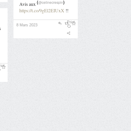
(
)
@celinecrespin
Avis aux
https://t.co/9gEl2EIUxX
!!
Print
8 Mars 2023
s
int