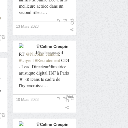
meilleure actrice dans un
second rôle a…
3
13 Mars 2023
int
🎈Celine Crespin
(
)
@celinecrespin
RT
@Nicolas_Jambin
:
#Urgent
#Recrutement
CDI
- Lead Directeur/directrice
artistique digital H/F à Paris
s
🚨 📣 Dans le cadre de
l'hypercroissa…
e
Print
10 Mars 2023
int
🎈Celine Crespin