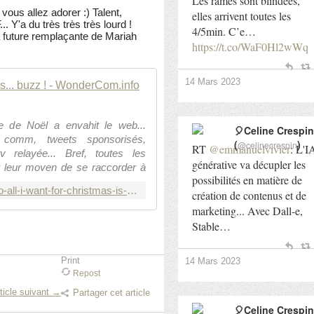
Les rames sont blindées,
vous allez adorer :) Talent,
elles arrivent toutes les
Y'a du très très très lourd !
4/5min. C’e…
a future remplaçante de Mariah
https://t.co/WaF0Hl2wWq
14 Mars 2023
[Video] All I want for Christm
e de Noël a envahit le web...
🎈Celine Crespin
 comm, tweets sponsorisés,
(
)
@celinecrespin
RT
@emmanuelvivier
: L'I
 relayée... Bref, toutes les
générative va décupler les
t leur moyen de se raccorder à
possibilités en matière de
http://wondercom.info/2014/12/video-all-i-want-for-christmas-is-buzz.html
création de contenus et de
marketing... Avec Dall-e,
Stable…
Print
14 Mars 2023
Repost
ticle suivant →
Partager cet article
🎈Celine Crespin