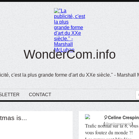
WonderCom.info
icité, c'est la plus grande forme d'art du XXe siècle." - Marshal
SLETTER
CONTACT
tmas is...
🎈Celine Crespin
(
)
@celinecrespin
Trafic normal sur la 8, vous
vous foutez du monde ?!