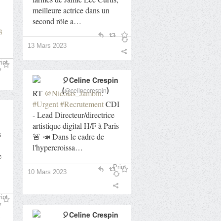
meilleure actrice dans un
second rôle a…
3
13 Mars 2023
int
🎈Celine Crespin
(
)
@celinecrespin
RT
@Nicolas_Jambin
:
#Urgent
#Recrutement
CDI
- Lead Directeur/directrice
artistique digital H/F à Paris
s
🚨 📣 Dans le cadre de
l'hypercroissa…
e
Print
10 Mars 2023
int
🎈Celine Crespin