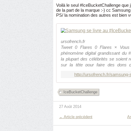
Voilà le seul #IceBucketChallenge que j'
de la part de la marque :-) cc Samsun
PS/ la nomination des autres est bien v
ursofrench.fr
Tweet 0 Flares 0 Flares × Vous 
phénomène digital grandissant du 
la plupart des célébrités se soient
sur la tête pour faire des dons p
autrement appelée « Maladie de Cha
http://ursofrench.fr/samsung-
IceBucketChallenge
27 Août 2014
← Article précédent
Ar