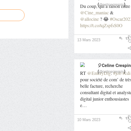
(
)
@celinecrespin
Du coup, qui a raison entre
@Cine_maniac
&
@allocine
? 😂
#Oscar202
https://t.co/tqZspfsS0O
Pr
13 Mars 2023
🎈Celine Crespin
(
)
@celinecrespin
RT
@EmeryDlg
:
#job
#cdi
pour société de com’ de trè
belle facture, recherche
consultant digital et analyst
digital junior enthousiastes
e…
Pr
10 Mars 2023