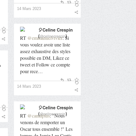
14 Mars 2023
🎈Celine Crespin
(
)
@celinecrespin
RT
@emmanuelvivier
: Si
vous voulez avoir une liste
assez exhaustive des styles
possible en DM, Likez ce
A
tweet et Follow ce compte
pour rece…
14 Mars 2023
🎈Celine Crespin
(
)
@celinecrespin
RT
@canalplus
: "Nous
venons de remporter un
Oscar tous ensemble !" Les
larmes de Jamie Lee Curtis,