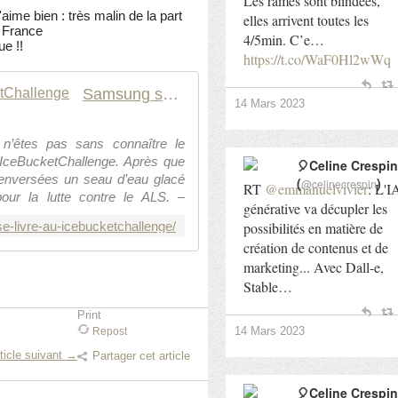
Les rames sont blindées,
aime bien : très malin de la part
elles arrivent toutes les
g France
4/5min. C’e…
ue !!
https://t.co/WaF0Hl2wWq
Samsung se livre au #IceBucketChallenge
14 Mars 2023
n’êtes pas sans connaître le
#IceBucketChallenge. Après que
🎈Celine Crespin
 renversées un seau d’eau glacé
(
)
@celinecrespin
RT
@emmanuelvivier
: L'I
our la lutte contre le ALS, –
générative va décupler les
rcot » – les…
se-livre-au-icebucketchallenge/
possibilités en matière de
création de contenus et de
marketing... Avec Dall-e,
Stable…
Print
14 Mars 2023
Repost
ticle suivant →
Partager cet article
🎈Celine Crespin