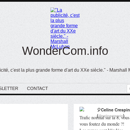
WonderCom.info
icité, c'est la plus grande forme d'art du XXe siècle." - Marshal
SLETTER
CONTACT
🎈Celine Crespin
(
)
@celinecrespin
Trafic normal sur la 8, vous
vous foutez du monde ?!