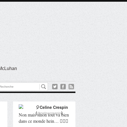
l McLuhan
🎈Celine Crespin
(
)
@celinecrespin
Non mais sinon tout va bien
dans ce monde hein… 🤦🏻‍♀️